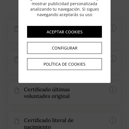
mostrar publicidad personalizada
analizando tu navegación. Si sigues
navegando aceptarás su uso
Documento personal de
ACEPTAR COOKIES
identificación del requirente
CONFIGURAR
Certificado defunción
POLÍTICA DE COOKIES
original
Certificado últimas
voluntades original
Certificado literal de
nacimiento