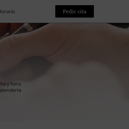
Pedir cita
Horario
cha y hora
 atenderte