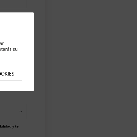
ar
ptarás su
OOKIES
ilidad y te