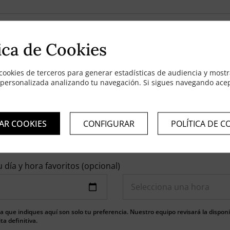
ica de Cookies
cookies de terceros para generar estadísticas de audiencia y mostr
trónico
 personalizada analizando tu navegación. Si sigues navegando ace
AR COOKIES
CONFIGURAR
POLÍTICA DE C
u día y hora favoritos (opcional)
a que indiques aquí son solo tu preferencia. Nuestro equipo revisará la disponib
ta definitiva.