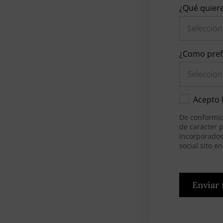
¿Qué quiere
¿Como pref
Acepto 
De conformid
de carácter 
incorporados 
social sito e